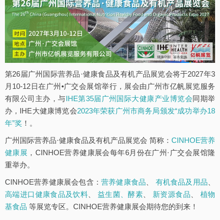
第26届广州国际营养品·健康食品及有机产品展览会将于2027年3
月10-12日在广州•广交会展馆举行，展会由广州市亿帆展览服务
有限公司主办，与
IHE第35届广州国际大健康产业博览会
同期举
办，IHE大健康博览会
2023年荣获广州市商务局颁发“成功举办18
年”奖
！。
广州国际营养品·健康食品及有机产品展览会 简称：
CINHOE营养
健康展
，CINHOE营养健康展会每年6月份在广州·广交会展馆隆
重举办。
CINHOE营养健康展会包含：
营养健康食品
、
有机食品及用品
、
高端进口健康食品及饮料
、
益生菌、酵素
、
新资源食品
、
植物
基食品
等展览专区。CINHOE营养健康展会期待您的到来！