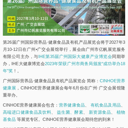
第26届广州国际营养品·健康食品及有机产品展览会将于2027年3
月10-12日在广州•广交会展馆举行，展会由广州市亿帆展览服务
有限公司主办，与
IHE第35届广州国际大健康产业博览会
同期举
办，IHE大健康博览会
2023年荣获广州市商务局颁发“成功举办18
年”奖
！。
广州国际营养品·健康食品及有机产品展览会 简称：
CINHOE营养
健康展
，CINHOE营养健康展会每年6月份在广州·广交会展馆隆
重举办。
CINHOE营养健康展会包含：
营养健康食品
、
有机食品及用品
、
高端进口健康食品及饮料
、
益生菌、酵素
、
新资源食品
、
植物
基食品
等展览专区。CINHOE营养健康展会期待您的到来！